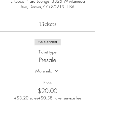
El Coco Pirara Lounge, 3325 W Alameda
Ave, Denver, CO 80219, USA
Tickets
Sale ended
Ticket type
Presale
More info
Price
$20.00
+$3.20 sales
+$0.58 ticket service fee